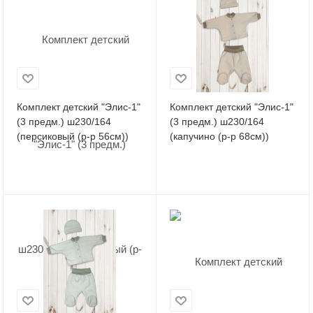
Комплект детский "Элис-1"
Комплект детский "Элис-1"
(3 предм.) ш230/164
(3 предм.) ш230/164
(персиковый (р-р 56см))
(капучино (р-р 68см))