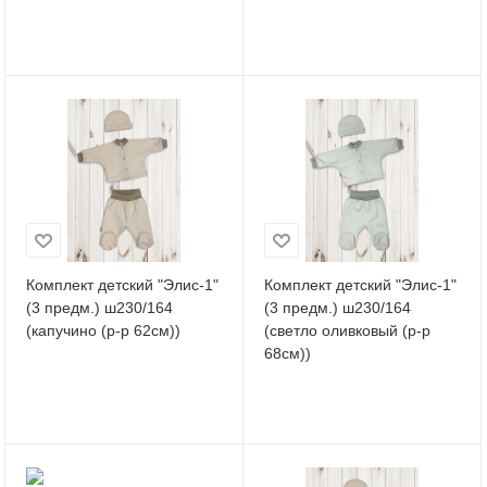
Комплект детский "Элис-1"
Комплект детский "Элис-1"
(3 предм.) ш230/164
(3 предм.) ш230/164
(капучино (р-р 62см))
(светло оливковый (р-р
68см))