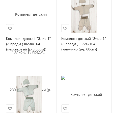
Комплект детский "Элис-1"
Комплект детский "Элис-1"
(3 предм.) ш230/164
(3 предм.) ш230/164
(персиковый (р-р 56см))
(капучино (р-р 68см))