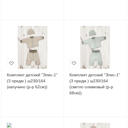
Комплект детский "Элис-1"
Комплект детский "Элис-1"
(3 предм.) ш230/164
(3 предм.) ш230/164
(капучино (р-р 62см))
(светло оливковый (р-р
68см))