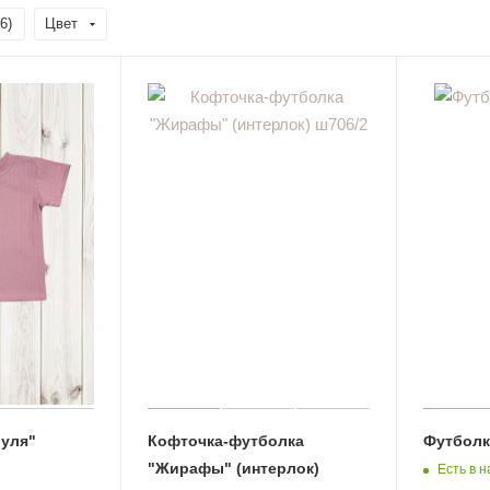
6
)
Цвет
уля"
Кофточка-футболка
Футболк
"Жирафы" (интерлок)
Есть в н