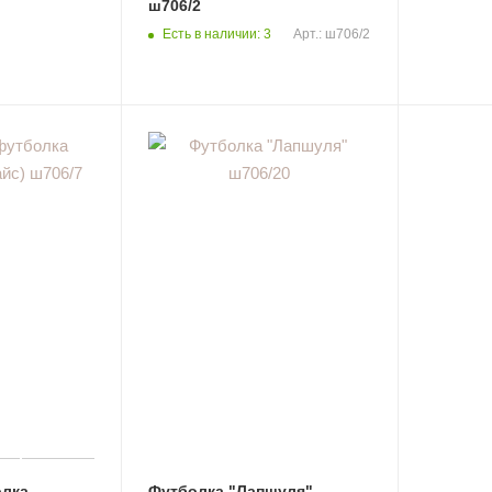
ш706/2
Есть в наличии: 3
Арт.: ш706/2
олка
Футболка "Лапшуля"