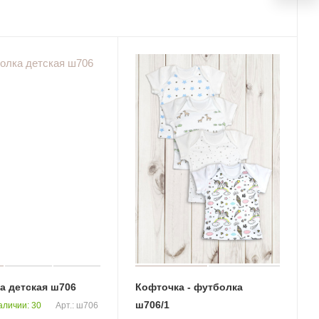
а детская ш706
Кофточка - футболка
ш706/1
аличии: 30
Арт.: ш706