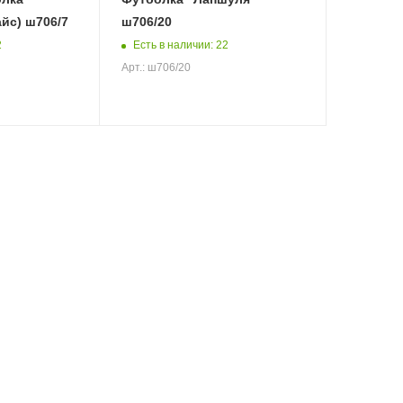
йс) ш706/7
ш706/20
2
Есть в наличии: 22
Арт.: ш706/20