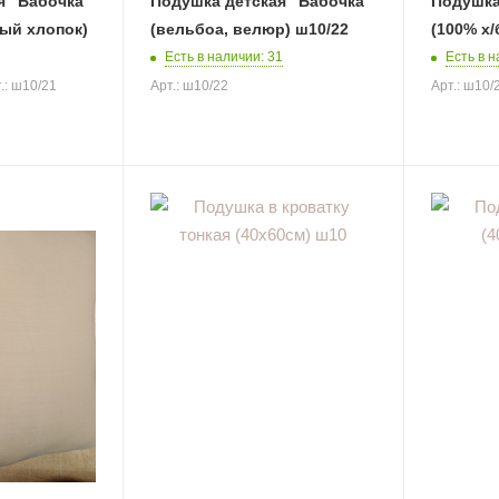
я "Бабочка"
Подушка детская "Бабочка"
Подушка
ный хлопок)
(вельбоа, велюр) ш10/22
(100% х/
Есть в наличии: 31
Есть в н
.: ш10/21
Арт.: ш10/22
Арт.: ш10/