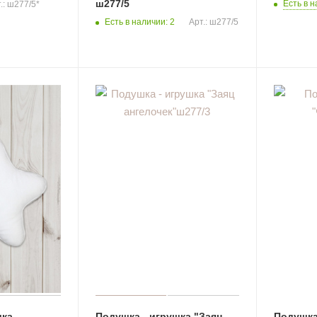
ш277/5
Есть в н
.: ш277/5*
Есть в наличии: 2
Арт.: ш277/5
шка
Подушка - игрушка "Заяц
Подушка