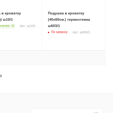
 в кроватку
Подушка в кроватку
) ш10/1
(40х60см.) термостежка
ш603/1
аличии: 42
Арт.: ш10/1
По запросу
Арт.: ш603/1