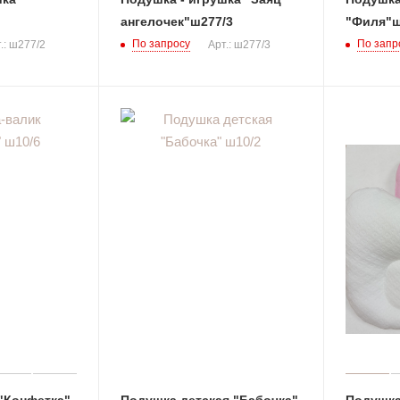
ангелочек"ш277/3
"Филя"ш
По запросу
По запр
.: ш277/2
Арт.: ш277/3
"Конфетка"
Подушка детская "Бабочка"
Подушка