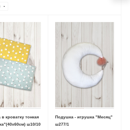
и
 в кроватку тонкая
Подушка - игрушка "Месяц"
"Варенька"(40х60см) ш10/10
ш277/1