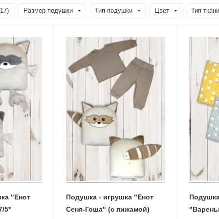
17
)
Размер подушки
Тип подушки
Цвет
Тип ткан
ка "Енот
Подушка - игрушка "Енот
Подушка
/5*
Сеня-Гоша" (с пижамой)