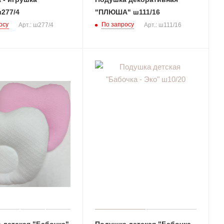
277/4
"ПЛЮША" ш111/16
осу
По запросу
Арт.: ш277/4
Арт.: ш111/16
 детская "Бабочка"
Подушка детская "Бабочка -