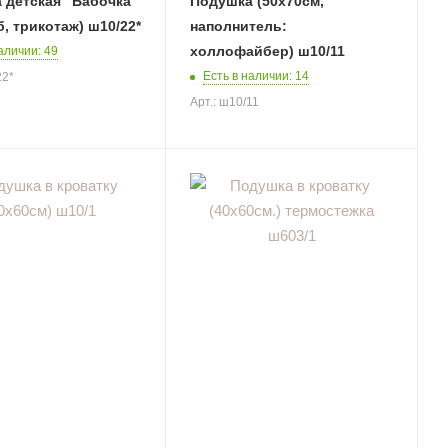
 детская "Бабочка"
Подушка (50х70см,
б, трикотаж) ш10/22*
наполнитель:
холлофайбер) ш10/11
аличии: 49
Есть в наличии: 14
22*
Арт.: ш10/11