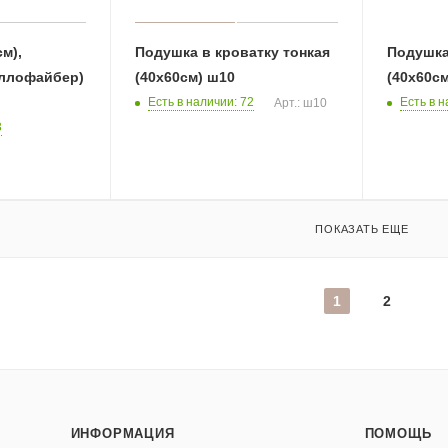
м),
Подушка в кроватку тонкая
Подушка
оллофайбер)
(40х60см) ш10
(40х60см
Есть в наличии: 72
Есть в н
Арт.: ш10
3
ПОКАЗАТЬ ЕЩЕ
1
2
ИНФОРМАЦИЯ
ПОМОЩЬ