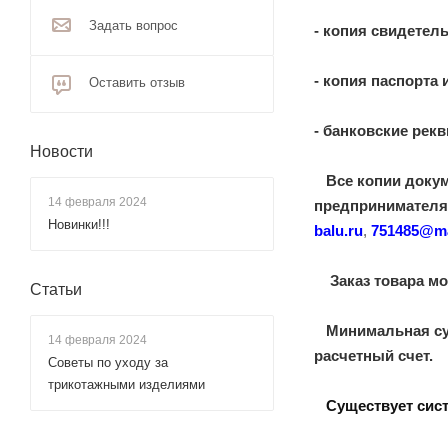
Задать вопрос
- копия свидетель
- копия паспорта
Оставить отзыв
- банковские рекв
Новости
Все копии докум
14 февраля 2024
предпринимателя
Новинки!!!
balu.ru
,
751485@ma
Заказ товара мож
Статьи
Минимальная сумм
14 февраля 2024
расчетный счет.
Советы по уходу за
трикотажными изделиями
Существует
сис