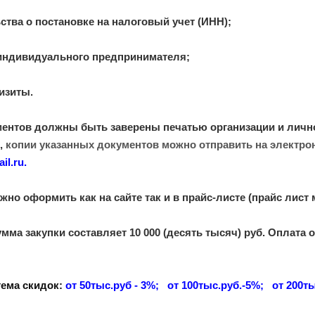
ства о постановке на налоговый учет (ИНН);
 индивидуального предпринимателя;
изиты.
ентов должны быть заверены печатью организации и лич
,
копии указанных документов можно отправить на электро
il.ru
.
но оформить как на сайте так и
в прайс-листе (прайс лист 
а закупки составляет 10 000 (десять тысяч) руб. Оплата
тема скидок:
от 50тыс.руб - 3%; от 100тыс.руб.-5%; от 200т