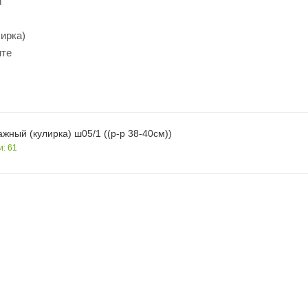
й
лирка)
нте
ажный (кулирка) ш05/1 ((р-р 38-40см))
и: 61