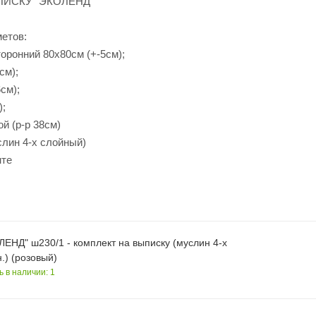
ПИСКУ "ЭКОЛЕНД"
метов:
торонний 80х80см (+-5см);
см);
см);
);
й (р-р 38см)
слин 4-х слойный)
нте
ЕНД" ш230/1 - комплект на выписку (муслин 4-х
.) (розовый)
ь в наличии: 1