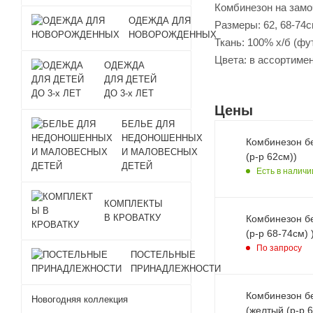
Комбинезон на за
ОДЕЖДА ДЛЯ
Размеры: 62, 68-74с
НОВОРОЖДЕННЫХ
Ткань: 100% х/б (фу
Цвета: в ассортиме
ОДЕЖДА
ДЛЯ ДЕТЕЙ
ДО 3-х ЛЕТ
Цены
БЕЛЬЕ ДЛЯ
НЕДОНОШЕННЫХ
Комбинезон б
И МАЛОВЕСНЫХ
(р-р 62см))
ДЕТЕЙ
Есть в наличи
КОМПЛЕКТЫ
В КРОВАТКУ
Комбинезон б
(р-р 68-7
По запросу
ПОСТЕЛЬНЫЕ
ПРИНАДЛЕЖНОСТИ
Комбинезон б
Новогодняя коллекция
(желтый (р-р 