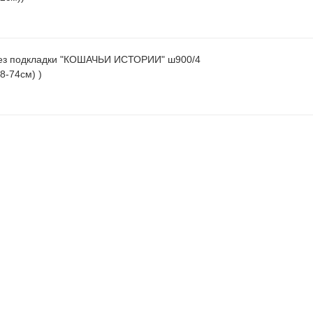
ез подкладки "КОШАЧЬИ ИСТОРИИ" ш900/4
(желтый (р-р 68-74см) )