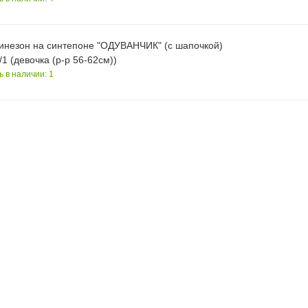
инезон на синтепоне "ОДУВАНЧИК" (с шапочкой)
1 (девочка (р-р 56-62см))
ь в наличии: 1