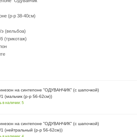
епоне "Одуванчик"
оне (р-р 38-40см)
/э (вельбоа)
б (трикотаж)
пон
нте
инезон на синтепоне "ОДУВАНЧИК" (с шапочкой)
1 (мальчик (р-р 56-62см))
ь в наличии: 5
инезон на синтепоне "ОДУВАНЧИК" (с шапочкой)
1 (нейтральный (р-р 56-62см))
ь в наличии: 4