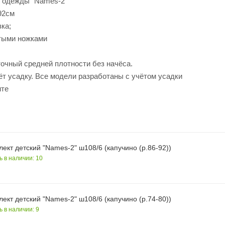
 одежды "Names-2"
92см
зка;
тыми ножками
точный средней плотности без начёса.
ёт усадку. Все модели разработаны с учётом усадки
нте
ект детский "Names-2" ш108/6 (капучино (р.86-92))
ь в наличии: 10
ект детский "Names-2" ш108/6 (капучино (р.74-80))
ь в наличии: 9