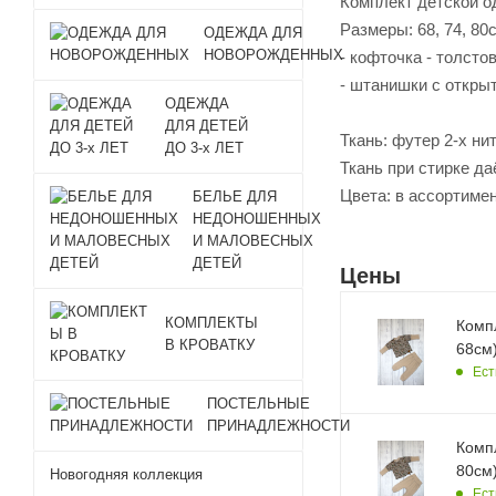
Комплект детской 
Размеры: 68, 74, 80
ОДЕЖДА ДЛЯ
НОВОРОЖДЕННЫХ
- кофточка - толсто
- штанишки с откры
ОДЕЖДА
ДЛЯ ДЕТЕЙ
Ткань: футер 2-х ни
ДО 3-х ЛЕТ
Ткань при стирке да
Цвета: в ассортиме
БЕЛЬЕ ДЛЯ
НЕДОНОШЕННЫХ
И МАЛОВЕСНЫХ
ДЕТЕЙ
Цены
КОМПЛЕКТЫ
Компл
В КРОВАТКУ
68см)
Ест
ПОСТЕЛЬНЫЕ
ПРИНАДЛЕЖНОСТИ
Компл
80см)
Новогодняя коллекция
Ест