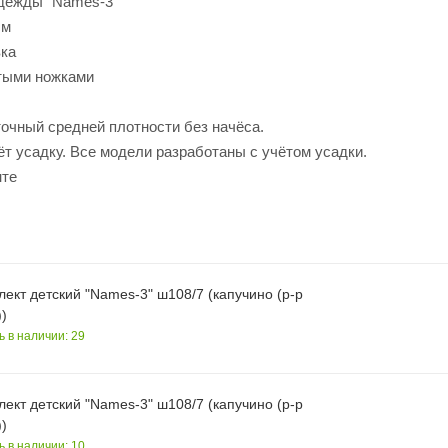
одежды "Names-3"
см
вка
тыми ножками
точный средней плотности без начёса.
ёт усадку. Все модели разработаны с учётом усадки.
нте
ект детский "Names-3" ш108/7 (капучино (р-р
)
ь в наличии: 29
ект детский "Names-3" ш108/7 (капучино (р-р
)
ь в наличии: 10