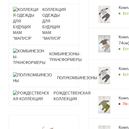
Компл
КОЛЛЕКЦИЯ
Ест
ОДЕЖДЫ
ДЛЯ
БУДУЩИХ
МАМ
Компл
"МАПУСЯ"
74см)
Ест
КОМБИНЕЗОНЫ-
ТРАНСФОРМЕРЫ
Компл
Ест
ПОЛУКОМБИНЕЗОНЫ
РОЖДЕСТВЕНСКАЯ
Компл
КОЛЛЕКЦИЯ
По 
Компл