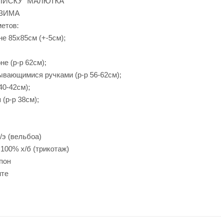
ПИСКУ "МАЛЮТКА"
 ЗИМА
метов:
не 85х85см (+-5см);
не (р-р 62см);
рывающимися ручками (р-р 56-62см);
40-42см);
 (р-р 38см);
/э (вельбоа)
100% х/б (трикотаж)
пон
нте