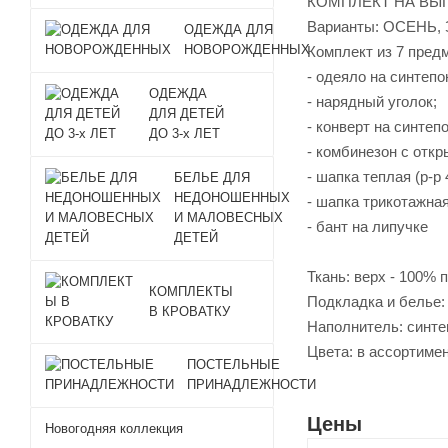
КОМПЛЕКТ НА ВЫ
Варианты: ОСЕНЬ,
ОДЕЖДА ДЛЯ
НОВОРОЖДЕННЫХ
Комплект из 7 пред
- одеяло на синтепо
ОДЕЖДА
- нарядный уголок;
ДЛЯ ДЕТЕЙ
- конверт на синтепо
ДО 3-х ЛЕТ
- комбинезон с отк
- шапка теплая (р-р 
БЕЛЬЕ ДЛЯ
НЕДОНОШЕННЫХ
- шапка трикотажная
И МАЛОВЕСНЫХ
- бант на липучке
ДЕТЕЙ
Ткань: верх - 100% п
КОМПЛЕКТЫ
Подкладка и белье: 
В КРОВАТКУ
Наполнитель: синте
Цвета: в ассортиме
ПОСТЕЛЬНЫЕ
ПРИНАДЛЕЖНОСТИ
Цены
Новогодняя коллекция