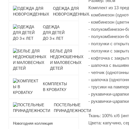
Размер: 56см
Комплект из 13 пре
ОДЕЖДА ДЛЯ
НОВОРОЖДЕННЫХ
- комбинезон (одно
- комбинезон (цветн
ОДЕЖДА
- полукомбинезон-бо
ДЛЯ ДЕТЕЙ
- полукомбинезон-бо
ДО 3-х ЛЕТ
- ползунки с откры
- ползунки с закрыт
БЕЛЬЕ ДЛЯ
НЕДОНОШЕННЫХ
- кофточка с закрыт
И МАЛОВЕСНЫХ
- шапочка с вышивко
ДЕТЕЙ
- чепчик (однотонный
- шапочка (однотонн
КОМПЛЕКТЫ
- трусики на памперс
В КРОВАТКУ
- рукавички-царапки
- рукавички-царапки
ПОСТЕЛЬНЫЕ
ПРИНАДЛЕЖНОСТИ
Ткань: 100% х/б (ин
Цвета: капучино, с
Новогодняя коллекция