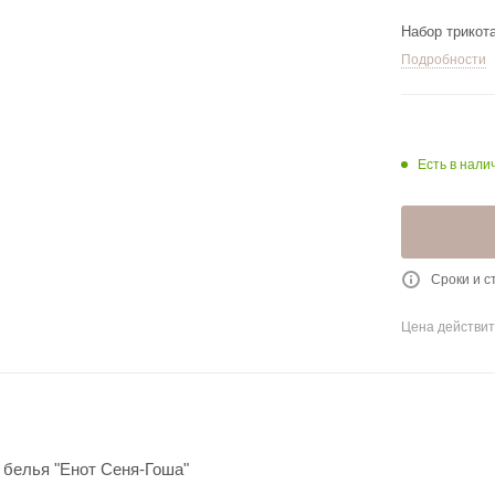
Набор трикот
Подробности
Есть в налич
Сроки и с
Цена действит
 белья "Енот Сеня-Гоша"