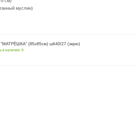
-5 см)
ёганный муслин)
 "МАТРЁШКА" (85х85см) ш640/27 (экрю)
ь в наличии: 6