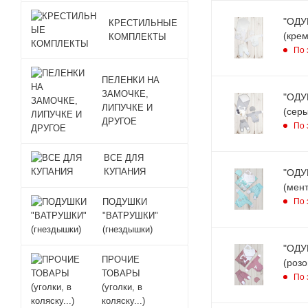
"ОДУ
КРЕСТИЛЬНЫЕ
(крем
КОМПЛЕКТЫ
По 
ПЕЛЕНКИ НА
ЗАМОЧКЕ,
"ОДУ
ЛИПУЧКЕ И
(сер
ДРУГОЕ
По 
ВСЕ ДЛЯ
КУПАНИЯ
"ОДУ
(мент
По 
ПОДУШКИ
"ВАТРУШКИ"
(гнездышки)
"ОДУ
ПРОЧИЕ
(розо
ТОВАРЫ
По 
(уголки, в
коляску...)