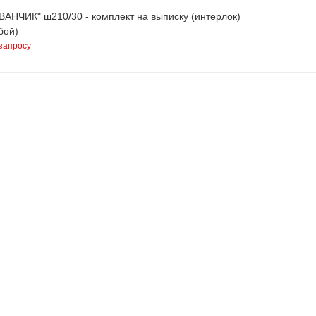
ВАНЧИК" ш210/30 - комплект на выписку (интерлок)
бой)
запросу