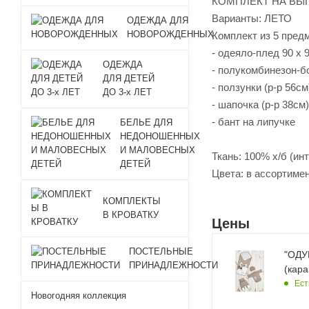
КОМПЛЕКТ НА ВЫ
Варианты: ЛЕТО
ОДЕЖДА ДЛЯ
НОВОРОЖДЕННЫХ
Комплект из 5 пред
- одеяло-плед 90 х 
ОДЕЖДА
- полукомбинезон-бо
ДЛЯ ДЕТЕЙ
- ползунки (р-р 56см
ДО 3-х ЛЕТ
- шапочка (р-р 38см)
- бант на липучке
БЕЛЬЕ ДЛЯ
НЕДОНОШЕННЫХ
И МАЛОВЕСНЫХ
Ткань: 100% х/б (ин
ДЕТЕЙ
Цвета: в ассортиме
КОМПЛЕКТЫ
В КРОВАТКУ
Цены
ПОСТЕЛЬНЫЕ
"ОДУ
ПРИНАДЛЕЖНОСТИ
(кара
Ест
Новогодняя коллекция