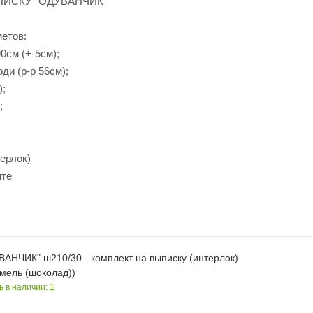
ПИСКУ "ОДУВАНЧИК"
метов:
90см (+-5см);
ди (р-р 56см);
);
;
терлок)
нте
ВАНЧИК" ш210/30 - комплект на выписку (интерлок)
мель (шоколад))
ь в наличии: 1