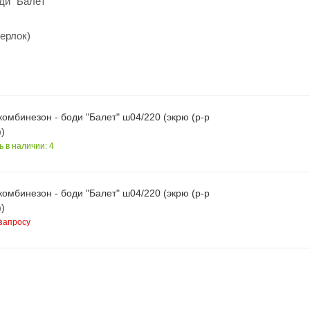
ди "Балет"
терлок)
омбинезон - боди "Балет" ш04/220 (экрю (р-р
)
ь в наличии: 4
омбинезон - боди "Балет" ш04/220 (экрю (р-р
)
запросу