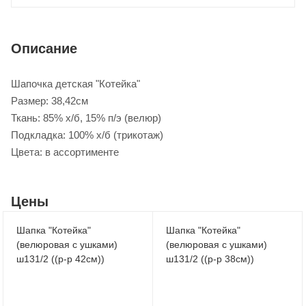
Описание
Шапочка детская "Котейка"
Размер: 38,42см
Ткань: 85% х/б, 15% п/э (велюр)
Подкладка: 100% х/б (трикотаж)
Цвета: в ассортименте
Цены
Шапка "Котейка"
Шапка "Котейка"
(велюровая с ушками)
(велюровая с ушками)
ш131/2 ((р-р 42см))
ш131/2 ((р-р 38см))