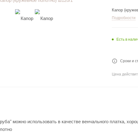
Капор (кружев
Подробности
Есть в налич
Сроки и с
Цена действит
руба" можно использовать в качестве венчального платка, хорош
олотно