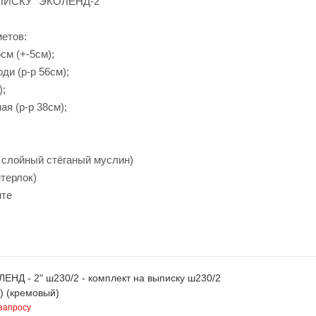
ИСКУ "ЭКОЛЕНД-2"
метов:
см (+-5см);
ди (р-р 56см);
);
ая (р-р 38см);
х слойный стёганый муслин)
нтерлок)
нте
ЕНД - 2" ш230/2 - комплект на выписку ш230/2
) (кремовый)
запросу