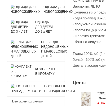
КОМПЛЕКТ НА ВЫП
Варианты: ЛЕТО
ОДЕЖДА ДЛЯ
НОВОРОЖДЕННЫХ
Комплект из 5 пред
- одеяло-плед 85х85
ОДЕЖДА
- полукомбинезон-бо
ДЛЯ ДЕТЕЙ
- ползунки (р-р 56см
ДО 3-х ЛЕТ
- шапочка трикотажн
- бант на липучке
БЕЛЬЕ ДЛЯ
НЕДОНОШЕННЫХ
И МАЛОВЕСНЫХ
Ткань: 100% х/б (2-
ДЕТЕЙ
бельё - 100% х/б (и
Цвета: в ассортиме
КОМПЛЕКТЫ
В КРОВАТКУ
Цены
ПОСТЕЛЬНЫЕ
ПРИНАДЛЕЖНОСТИ
"ЭКОЛ
(Лето
Новогодняя коллекция
По 