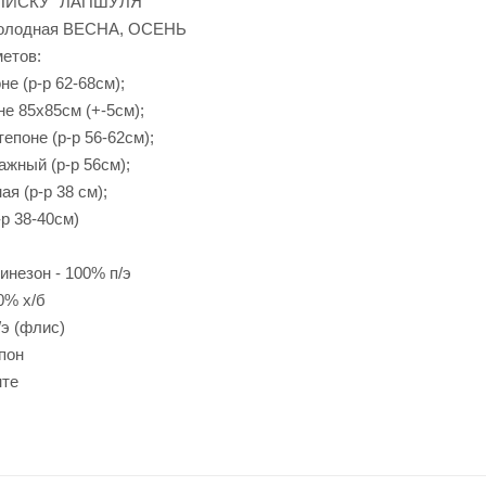
ПИСКУ "ЛАПШУЛЯ"
Холодная ВЕСНА, ОСЕНЬ
метов:
не (р-р 62-68см);
не 85х85см (+-5см);
тепоне (р-р 56-62см);
ажный (р-р 56см);
ая (р-р 38 см);
-р 38-40см)
бинезон - 100% п/э
0% х/б
/э (флис)
пон
нте