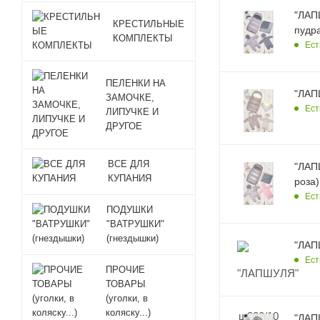
"ЛАП
КРЕСТИЛЬНЫЕ
пудр
КОМПЛЕКТЫ
Ест
ПЕЛЕНКИ НА
"ЛАП
ЗАМОЧКЕ,
Ест
ЛИПУЧКЕ И
ДРУГОЕ
ВСЕ ДЛЯ
"ЛАП
КУПАНИЯ
роза)
Ест
ПОДУШКИ
"ВАТРУШКИ"
(гнездышки)
"ЛАП
Ест
ПРОЧИЕ
ТОВАРЫ
(уголки, в
коляску...)
"ЛАП