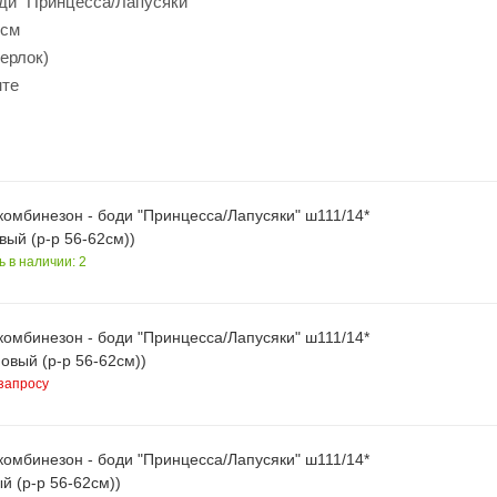
ди "Принцесса/Лапусяки"
4см
терлок)
нте
комбинезон - боди "Принцесса/Лапусяки" ш111/14*
вый (р-р 56-62см))
ь в наличии: 2
комбинезон - боди "Принцесса/Лапусяки" ш111/14*
овый (р-р 56-62см))
запросу
комбинезон - боди "Принцесса/Лапусяки" ш111/14*
й (р-р 56-62см))